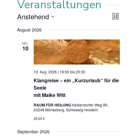
Veranstaltungen
Ansi
Anstehend
Veranstal
Liste
Ansichten
Datum
Navi
Navigatio
August 2026
wählen.
MO.
10
10. Aug. 2026 | 19:00
bis
20:30
Klangreise – ein „Kurzurlaub“ für die
Seele
mit Maike Witt
RAUM FÜR HEILUNG
Heikendorfer Weg 89,
24248 Mönkeberg, Schleswig-Holstein
25,00 €
September 2026