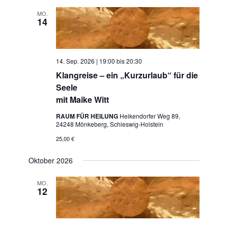
MO.
14
14. Sep. 2026 | 19:00
bis
20:30
Klangreise – ein „Kurzurlaub“ für die
Seele
mit Maike Witt
RAUM FÜR HEILUNG
Heikendorfer Weg 89,
24248 Mönkeberg, Schleswig-Holstein
25,00 €
Oktober 2026
MO.
12