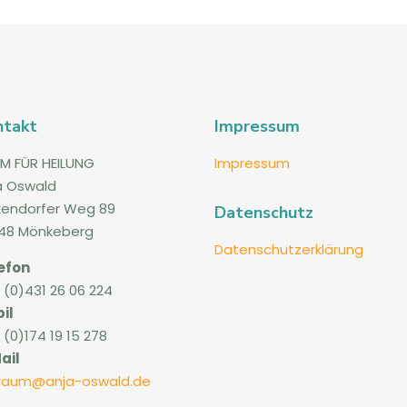
ntakt
Impressum
M FÜR HEILUNG
Impressum
a Oswald
kendorfer Weg 89
Datenschutz
48 Mönkeberg
Datenschutzerklärung
efon
 (0)431 26 06 224
il
 (0)174 19 15 278
ail
lraum@anja-oswald.de