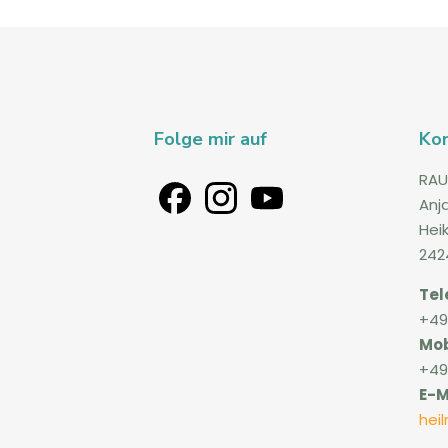
Folge mir auf
Ko
RAU
Anj
Hei
242
Tel
+49
Mob
+49
E-M
hei