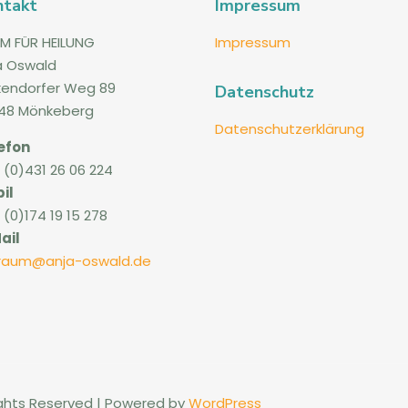
ntakt
Impressum
M FÜR HEILUNG
Impressum
a Oswald
kendorfer Weg 89
Datenschutz
48 Mönkeberg
Datenschutzerklärung
efon
 (0)431 26 06 224
il
 (0)174 19 15 278
ail
lraum@anja-oswald.de
Rights Reserved | Powered by
WordPress