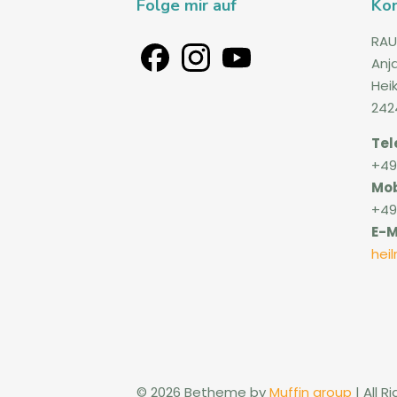
Folge mir auf
Ko
RAU
Anj
Hei
242
Tel
+49
Mob
+49
E-M
hei
© 2026 Betheme by
Muffin group
| All 