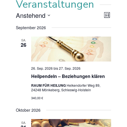
Veranstaltungen
Ansi
Anstehend
Veranstal
Liste
Ansichten
Datum
Navi
Navigatio
September 2026
wählen.
SA.
26
26. Sep. 2026
bis
27. Sep. 2026
Heilpendeln – Beziehungen klären
RAUM FÜR HEILUNG
Heikendorfer Weg 89,
24248 Mönkeberg, Schleswig-Holstein
340,00 €
Oktober 2026
SA.