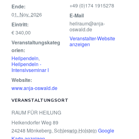
+49 (0)174 1915278
Ende:
01. Nov. 2026
E-Mail
heilraum@anja-
Eintritt:
oswald.de
€ 340,00
Veranstalter-Website
Veranstaltungskateg
anzeigen
orien:
Heilpendeln
,
Heilpendeln -
Intensivseminar I
Website:
www.anja-oswald.de
VERANSTALTUNGSORT
RAUM FÜR HEILUNG
Heikendorfer Weg 89
24248 Mönkeberg
,
Schleswig-Holstein
Google
Karte anzeigen